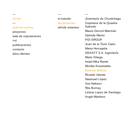
—
—
—
ch+qs
el estudio
Josemaría de Churtichaga
—
las personas
Cayetana de la Quadra-
Salcedo
quienes somos
dónde estamos
Mauro Doncel Marchán
proyectos
Ophelia Mantz
sala de exposiciones
PGI GROUP
i+d
Juan de la Torre Calvo
publicaciones
Marta Horcajada
contacto
GEASYT S.A. ingeniería
área clientes
Mario Ortega
Israel Alba Ramis
Monika Kuszewska
Barbara Belloso
Ricardo Urioste
Natanael López
Asa Nakano
Rita Burnay
Leticia Lopez de Santiago
Angel Martinez