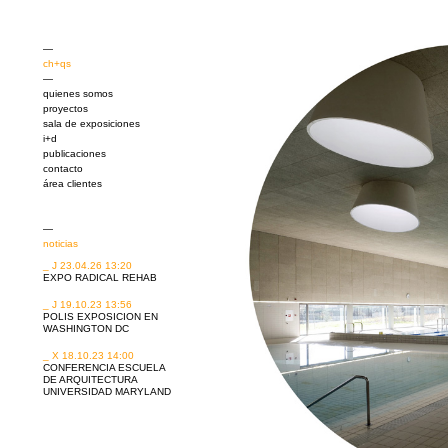
—
ch+qs
—
quienes somos
proyectos
sala de exposiciones
i+d
publicaciones
contacto
área clientes
—
noticias
_ J 23.04.26 13:20
EXPO RADICAL REHAB
_ J 19.10.23 13:56
POLIS EXPOSICION EN
WASHINGTON DC
_ X 18.10.23 14:00
CONFERENCIA ESCUELA
DE ARQUITECTURA
UNIVERSIDAD MARYLAND